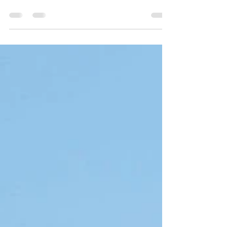
dernier long tronçon de route avant d'atteindre le
mythique Parc Transfrontalier du Kgalagadi, l'une
des réserves naturelles les plus fascinantes
d'Afrique australe. Ce territoire sauvage s'étend à
cheval sur la Namibie (Kalahari), l'Afrique du Sud
(Kgalagadi) et le Botswana (Magalagadi). Une
pause gourmande à Kakamas Avant tout, il fallait
prendre des forces. Premier arrêt de la journée :
Die Mas van Kakamas, un domaine viticole l