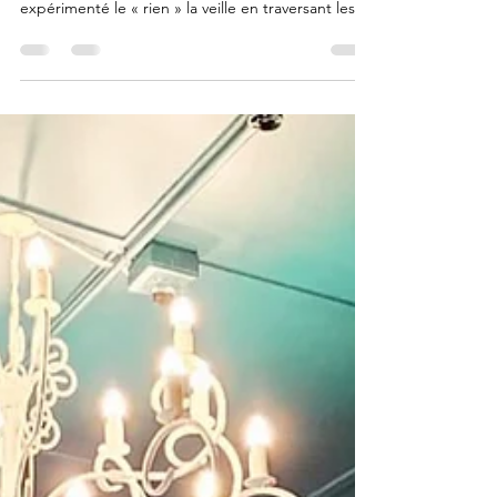
National Park et route vers
Augrabie Falls
Mes aïeux, quelle journée. Et quelles aventures.
On a littéralement frôlé le fasting ! Je pensais avoir
expérimenté le « rien » la veille en traversant les
routes dont je vous ai déjà parlé. En réalité, ce
n'était qu'un échantillon de la véritable
expérience. Un peu comme juger un magasin en
regardant uniquement sa vitrine : c'est seulement
en poussant la porte qu'on découvre sa vraie
nature... et sa vraie grandeur. Découvrir le
Namaqualand National Park : le royaume des fleu