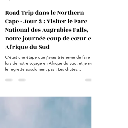
27 juil.
4 min de lecture
Road Trip dans le Northern
Cape - Jour 3 : Visiter le Parc
National des Augrabies Falls,
notre journée coup de cœur en
Afrique du Sud
C’était une étape que j’avais très envie de faire
lors de notre voyage en Afrique du Sud, et je ne
le regrette absolument pas ! Les chutes
d’Augrabies et le Parc National des Augrabies
Falls, situés dans la province du Northern Cape,
sont absolument sublimes et méritent largement
le détour. Nous sommes partis après le petit-
déjeuner (pas besoin de se lever aux aurores pour